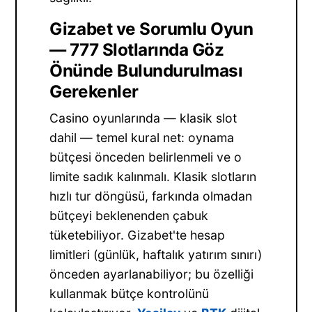
Gizabet ve Sorumlu Oyun
— 777 Slotlarında Göz
Önünde Bulundurulması
Gerekenler
Casino oyunlarında — klasik slot
dahil — temel kural net: oynama
bütçesi önceden belirlenmeli ve o
limite sadık kalınmalı. Klasik slotların
hızlı tur döngüsü, farkında olmadan
bütçeyi beklenenden çabuk
tüketebiliyor. Gizabet'te hesap
limitleri (günlük, haftalık yatırım sınırı)
önceden ayarlanabiliyor; bu özelliği
kullanmak bütçe kontrolünü