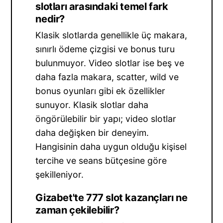
slotları arasındaki temel fark
nedir?
Klasik slotlarda genellikle üç makara,
sınırlı ödeme çizgisi ve bonus turu
bulunmuyor. Video slotlar ise beş ve
daha fazla makara, scatter, wild ve
bonus oyunları gibi ek özellikler
sunuyor. Klasik slotlar daha
öngörülebilir bir yapı; video slotlar
daha değişken bir deneyim.
Hangisinin daha uygun olduğu kişisel
tercihe ve seans bütçesine göre
şekilleniyor.
Gizabet'te 777 slot kazançları ne
zaman çekilebilir?