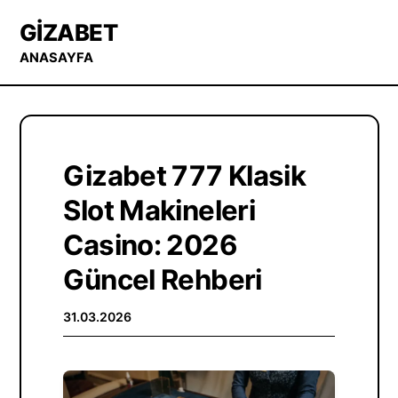
GIZABET
ANASAYFA
Gizabet 777 Klasik
Slot Makineleri
Casino: 2026
Güncel Rehberi
31.03.2026