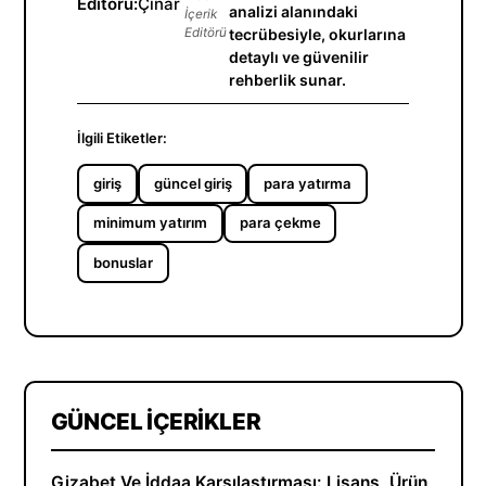
Editörü:
Çınar
analizi alanındaki
İçerik
Editörü
tecrübesiyle, okurlarına
detaylı ve güvenilir
rehberlik sunar.
İlgili Etiketler:
giriş
güncel giriş
para yatırma
minimum yatırım
para çekme
bonuslar
GÜNCEL İÇERIKLER
Gizabet Ve İddaa Karşılaştırması: Lisans, Ürün