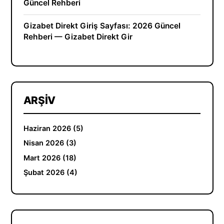
Güncel Rehberi
Gizabet Direkt Giriş Sayfası: 2026 Güncel
Rehberi — Gizabet Direkt Gir
ARŞIV
Haziran 2026 (5)
Nisan 2026 (3)
Mart 2026 (18)
Şubat 2026 (4)