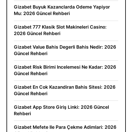
Gizabet Buyuk Kazanclarda Odeme Yapiyor
Mu: 2026 Güncel Rehberi
Gizabet 777 Klasik Slot Makineleri Casino:
2026 Güncel Rehberi
Gizabet Value Bahis Degerli Bahis Nedir: 2026
Güncel Rehberi
Gizabet Risk Birimi Incelemesi Ne Kadar: 2026
Güncel Rehberi
Gizabet En Cok Kazandiran Bahis Sitesi: 2026
Güncel Rehberi
Gizabet App Store Giriş Linki: 2026 Güncel
Rehberi
Gizabet Mefete Ile Para Çekme Adimlari: 2026