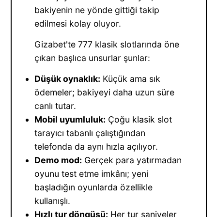
bakiyenin ne yönde gittiği takip
edilmesi kolay oluyor.
Gizabet'te 777 klasik slotlarında öne
çıkan başlıca unsurlar şunlar:
Düşük oynaklık:
Küçük ama sık
ödemeler; bakiyeyi daha uzun süre
canlı tutar.
Mobil uyumluluk:
Çoğu klasik slot
tarayıcı tabanlı çalıştığından
telefonda da aynı hızla açılıyor.
Demo mod:
Gerçek para yatırmadan
oyunu test etme imkânı; yeni
başladığın oyunlarda özellikle
kullanışlı.
Hızlı tur döngüsü:
Her tur saniyeler