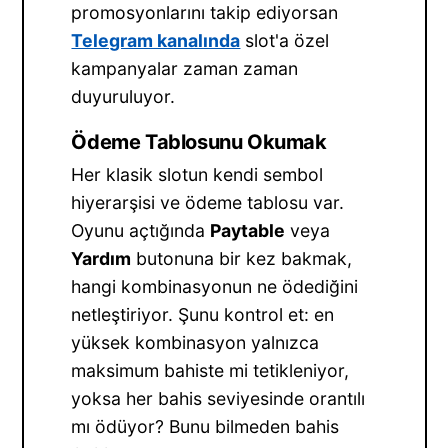
promosyonlarını takip ediyorsan
Telegram kanalında
slot'a özel
kampanyalar zaman zaman
duyuruluyor.
Ödeme Tablosunu Okumak
Her klasik slotun kendi sembol
hiyerarşisi ve ödeme tablosu var.
Oyunu açtığında
Paytable
veya
Yardım
butonuna bir kez bakmak,
hangi kombinasyonun ne ödediğini
netleştiriyor. Şunu kontrol et: en
yüksek kombinasyon yalnızca
maksimum bahiste mi tetikleniyor,
yoksa her bahis seviyesinde orantılı
mı ödüyor? Bunu bilmeden bahis