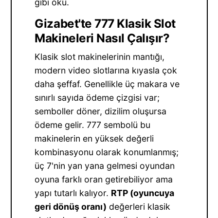
gibi oku.
Gizabet'te 777 Klasik Slot
Makineleri Nasıl Çalışır?
Klasik slot makinelerinin mantığı,
modern video slotlarına kıyasla çok
daha şeffaf. Genellikle üç makara ve
sınırlı sayıda ödeme çizgisi var;
semboller döner, dizilim oluşursa
ödeme gelir. 777 sembolü bu
makinelerin en yüksek değerli
kombinasyonu olarak konumlanmış;
üç 7'nin yan yana gelmesi oyundan
oyuna farklı oran getirebiliyor ama
yapı tutarlı kalıyor.
RTP (oyuncuya
geri dönüş oranı)
değerleri klasik