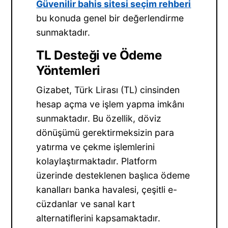
Güvenilir bahis sitesi seçim rehberi
bu konuda genel bir değerlendirme
sunmaktadır.
TL Desteği ve Ödeme
Yöntemleri
Gizabet, Türk Lirası (TL) cinsinden
hesap açma ve işlem yapma imkânı
sunmaktadır. Bu özellik, döviz
dönüşümü gerektirmeksizin para
yatırma ve çekme işlemlerini
kolaylaştırmaktadır. Platform
üzerinde desteklenen başlıca ödeme
kanalları banka havalesi, çeşitli e-
cüzdanlar ve sanal kart
alternatiflerini kapsamaktadır.