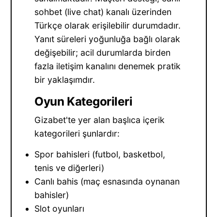
sohbet (live chat) kanalı üzerinden
Türkçe olarak erişilebilir durumdadır.
Yanıt süreleri yoğunluğa bağlı olarak
değişebilir; acil durumlarda birden
fazla iletişim kanalını denemek pratik
bir yaklaşımdır.
Oyun Kategorileri
Gizabet'te yer alan başlıca içerik
kategorileri şunlardır:
Spor bahisleri (futbol, basketbol,
tenis ve diğerleri)
Canlı bahis (maç esnasında oynanan
bahisler)
Slot oyunları