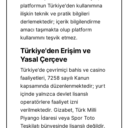
platformun Türkiye'den kullanımına
ilişkin teknik ve pratik bilgileri
derlemektedir; içerik bilgilendirme
amacı taşımakta olup platform
kullanımını teşvik etmez.
Türkiye'den Erişim ve
Yasal Çerçeve
Türkiye'de çevrimiçi bahis ve casino
faaliyetleri, 7258 sayılı Kanun
kapsamında düzenlenmektedir; yurt
içinde yalnızca devlet lisanslı
operatörlere faaliyet izni
verilmektedir. Gizabet, Türk Milli
Piyango İdaresi veya Spor Toto
Teşkilatı bünyesinde lisanslı değildir.