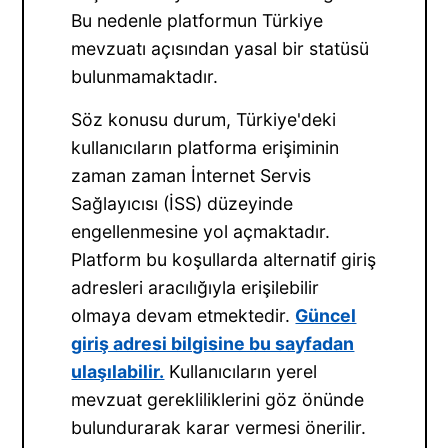
Bu nedenle platformun Türkiye
mevzuatı açısından yasal bir statüsü
bulunmamaktadır.
Söz konusu durum, Türkiye'deki
kullanıcıların platforma erişiminin
zaman zaman İnternet Servis
Sağlayıcısı (İSS) düzeyinde
engellenmesine yol açmaktadır.
Platform bu koşullarda alternatif giriş
adresleri aracılığıyla erişilebilir
olmaya devam etmektedir.
Güncel
giriş adresi bilgisine bu sayfadan
ulaşılabilir.
Kullanıcıların yerel
mevzuat gerekliliklerini göz önünde
bulundurarak karar vermesi önerilir.