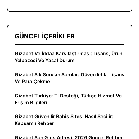
GÜNCEL İÇERIKLER
Gizabet Ve İddaa Karşılaştırması: Lisans, Ürün
Yelpazesi Ve Yasal Durum
Gizabet Sık Sorulan Sorular: Güvenilirlik, Lisans
Ve Para Çekme
Gizabet Türkiye: Tl Desteği, Türkçe Hizmet Ve
Erişim Bilgileri
Gizabet Güvenilir Bahis Sitesi Nasıl Seçilir:
Kapsamlı Rehber
Gizabet Son Giriş Adresi: 2026 Güncel Rehberi