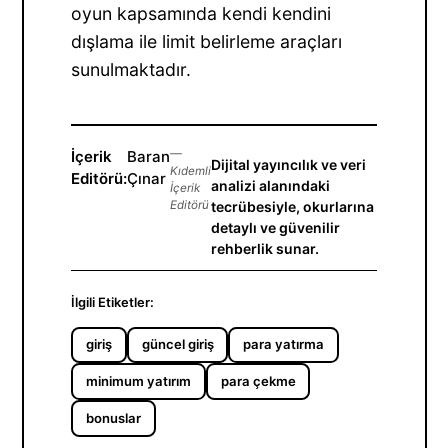
oyun kapsamında kendi kendini
dışlama ile limit belirleme araçları
sunulmaktadır.
İçerik
Baran
—
Dijital yayıncılık ve veri
Kıdemli
Editörü:
Çınar
analizi alanındaki
İçerik
Editörü
tecrübesiyle, okurlarına
detaylı ve güvenilir
rehberlik sunar.
İlgili Etiketler:
giriş
güncel giriş
para yatırma
minimum yatırım
para çekme
bonuslar