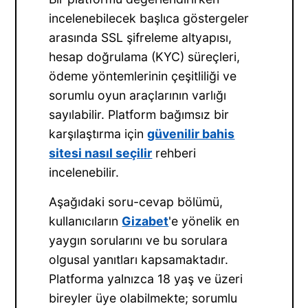
incelenebilecek başlıca göstergeler
arasında SSL şifreleme altyapısı,
hesap doğrulama (KYC) süreçleri,
ödeme yöntemlerinin çeşitliliği ve
sorumlu oyun araçlarının varlığı
sayılabilir. Platform bağımsız bir
karşılaştırma için
güvenilir bahis
sitesi nasıl seçilir
rehberi
incelenebilir.
Aşağıdaki soru-cevap bölümü,
kullanıcıların
Gizabet
'e yönelik en
yaygın sorularını ve bu sorulara
olgusal yanıtları kapsamaktadır.
Platforma yalnızca 18 yaş ve üzeri
bireyler üye olabilmekte; sorumlu