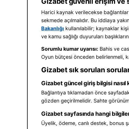
Gizabet güvenli erişim ve 
Harici kaynak verilecekse bağlantılar
sekmede açılmalıdır. Bu iddiaya yakı
Bakanlığı
kullanılabilir; kaynaklar kişi
ve kamu sağlığı duyuruları başlıkları
Sorumlu kumar uyarısı:
Bahis ve casi
Oyun bütçesi önceden belirlenmeli, ka
Gizabet sık sorulan sorula
Gizabet güncel giriş bilgisi nasıl 
Bağlantıya tıklamadan önce sayfadaki 
gözden geçirilmelidir. Sahte görünüml
Gizabet sayfasında hangi bilgile
Üyelik, ödeme, canlı destek, bonus şa