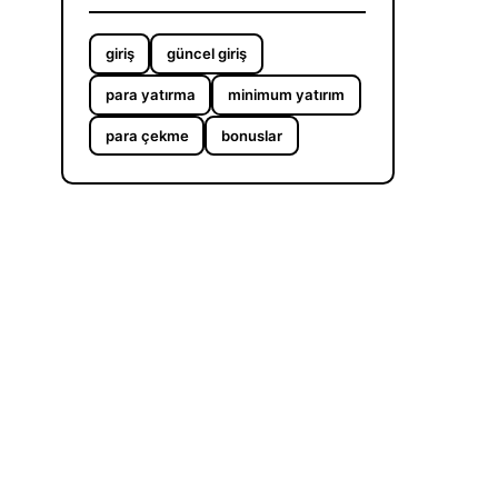
giriş
güncel giriş
para yatırma
minimum yatırım
para çekme
bonuslar