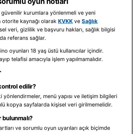
sorumlu oyun notları
 güvenilir kurumlara yönlenmeli ve yeni
n otorite kaynağı olarak
KVKK
ve
Sağlık
sel veri, gizlilik ve başvuru hakları, sağlık bilgisi
nda referans sağlar.
no oyunları 18 yaş üstü kullanıcılar içindir.
yıp telafisi amacıyla işlem yapılmamalıdır.
r
kontrol edilir?
yönlendirmeler, menü yapısı ve iletişim bilgileri
ü kopya sayfalarda kişisel veri girilmemelidir.
r bulunmalı?
rtları ve sorumlu oyun uyarıları açık biçimde