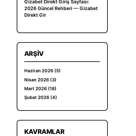
Gizabet Direkt Giriş Sayfası:
2026 Güncel Rehberi — Gizabet
Direkt Gir
ARŞIV
Haziran 2026 (5)
Nisan 2026 (3)
Mart 2026 (18)
Şubat 2026 (4)
KAVRAMLAR