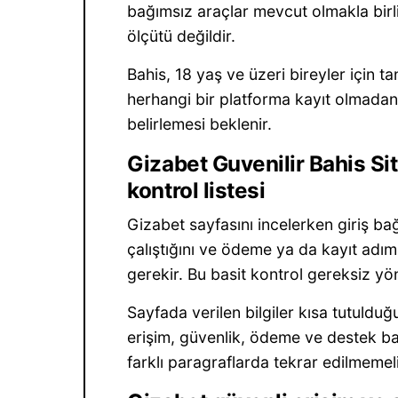
bağımsız araçlar mevcut olmakla birli
ölçütü değildir.
Bahis, 18 yaş ve üzeri bireyler için t
herhangi bir platforma kayıt olmadan ö
belirlemesi beklenir.
Gizabet Guvenilir Bahis Sit
kontrol listesi
Gizabet sayfasını incelerken giriş b
çalıştığını ve ödeme ya da kayıt ad
gerekir. Bu basit kontrol gereksiz yö
Sayfada verilen bilgiler kısa tutulduğu
erişim, güvenlik, ödeme ve destek başl
farklı paragraflarda tekrar edilmemeli