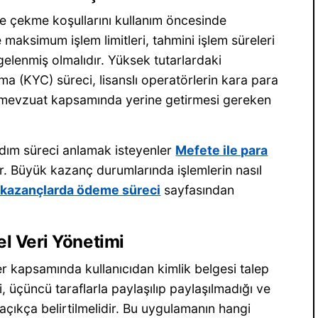
ve çekme koşullarını kullanım öncesinde
 maksimum işlem limitleri, tahmini işlem süreleri
elenmiş olmalıdır. Yüksek tutarlardaki
a (KYC) süreci, lisanslı operatörlerin kara para
 mevzuat kapsamında yerine getirmesi gereken
adım süreci anlamak isteyenler
Mefete ile para
ir. Büyük kazanç durumlarında işlemlerin nasıl
 kazançlarda ödeme süreci
sayfasından
l Veri Yönetimi
r kapsamında kullanıcıdan kimlik belgesi talep
iği, üçüncü taraflarla paylaşılıp paylaşılmadığı ve
a açıkça belirtilmelidir. Bu uygulamanın hangi