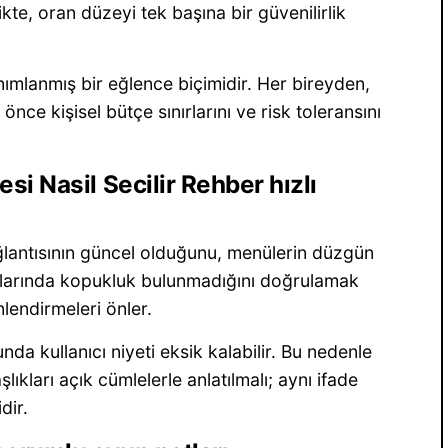
kte, oran düzeyi tek başına bir güvenilirlik
anımlanmış bir eğlence biçimidir. Her bireyden,
nce kişisel bütçe sınırlarını ve risk toleransını
esi Nasil Secilir Rehber hızlı
ağlantısının güncel olduğunu, menülerin düzgün
ımlarında kopukluk bulunmadığını doğrulamak
nlendirmeleri önler.
nda kullanıcı niyeti eksik kalabilir. Bu nedenle
ıkları açık cümlelerle anlatılmalı; aynı ifade
dir.