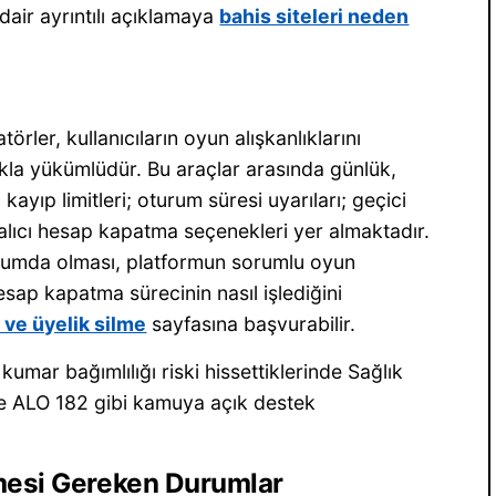
dair ayrıntılı açıklamaya
bahis siteleri neden
rler, kullanıcıların oyun alışkanlıklarını
la yükümlüdür. Bu araçlar arasında günlük,
; kayıp limitleri; oturum süresi uyarıları; geçici
lıcı hesap kapatma seçenekleri yer almaktadır.
 durumda olması, platformun sorumlu oyun
ap kapatma sürecinin nasıl işlediğini
ve üyelik silme
sayfasına başvurabilir.
kumar bağımlılığı riski hissettiklerinde Sağlık
 ve ALO 182 gibi kamuya açık destek
ilmesi Gereken Durumlar