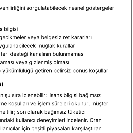
venilirliğini sorgulatabilecek nesnel göstergeler
 bilgisi
ecikmeler veya belgesiz ret kararları
ygulanabilecek muğlak kurallar
üşteri desteği kanalının bulunmaması
şmaması veya gizlenmiş olması
yükümlülüğü getiren belirsiz bonus koşulları
ı
 şu sıra izlenebilir: lisans bilgisi bağımsız
e koşulları ve işlem süreleri okunur; müşteri
neltilir; son olarak bağımsız tüketici
ndaki kullanıcı deneyimleri incelenir. Oran
nıcılar için çeşitli piyasaları karşılaştıran