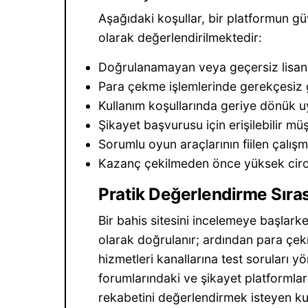
Aşağıdaki koşullar, bir platformun gü
olarak değerlendirilmektedir:
Doğrulanamayan veya geçersiz lisans
Para çekme işlemlerinde gerekçesiz g
Kullanım koşullarında geriye dönük u
Şikayet başvurusu için erişilebilir m
Sorumlu oyun araçlarının fiilen çalı
Kazanç çekilmeden önce yüksek ciro 
Pratik Değerlendirme Sıras
Bir bahis sitesini incelemeye başlarken
olarak doğrulanır; ardından para çekm
hizmetleri kanallarına test soruları yö
forumlarındaki ve şikayet platformları
rekabetini değerlendirmek isteyen kulla