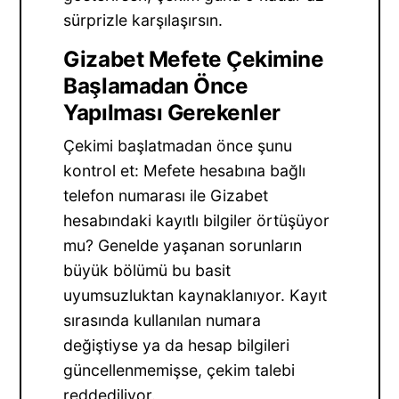
sürprizle karşılaşırsın.
Gizabet Mefete Çekimine
Başlamadan Önce
Yapılması Gerekenler
Çekimi başlatmadan önce şunu
kontrol et: Mefete hesabına bağlı
telefon numarası ile Gizabet
hesabındaki kayıtlı bilgiler örtüşüyor
mu? Genelde yaşanan sorunların
büyük bölümü bu basit
uyumsuzluktan kaynaklanıyor. Kayıt
sırasında kullanılan numara
değiştiyse ya da hesap bilgileri
güncellenmemişse, çekim talebi
reddediliyor.