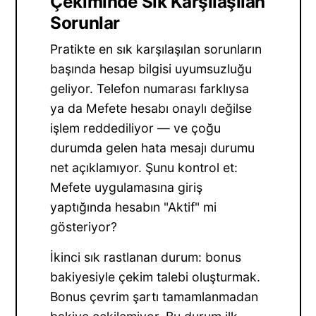
Çekiminde Sık Karşılaşılan
Sorunlar
Pratikte en sık karşılaşılan sorunların
başında hesap bilgisi uyumsuzluğu
geliyor. Telefon numarası farklıysa
ya da Mefete hesabı onaylı değilse
işlem reddediliyor — ve çoğu
durumda gelen hata mesajı durumu
net açıklamıyor. Şunu kontrol et:
Mefete uygulamasına giriş
yaptığında hesabın "Aktif" mi
gösteriyor?
İkinci sık rastlanan durum: bonus
bakiyesiyle çekim talebi oluşturmak.
Bonus çevrim şartı tamamlanmadan