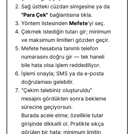
Sağ üstteki cüzdan simgesine ya da
"Para Çek"
bağlantısına tıkla.
Yöntem listesinden
Mefete
'yi seç.
Çekmek istediğin tutarı gir; minimum
ve maksimum limitleri gözden geçir.
Mefete hesabına tanımlı telefon
numarasını doğru gir — tek haneli
bile hata olsa işlem reddediliyor.
İşlemi onayla; SMS ya da e-posta
doğrulaması gelebilir.
"Çekim talebiniz oluşturuldu"
mesajını gördükten sonra bekleme
sürecine geçiyorsun.
Burada acele etme; özellikle tutar
girişinde dikkatli ol. Pratikte sıkça
görülen bir hata: minimum limitin