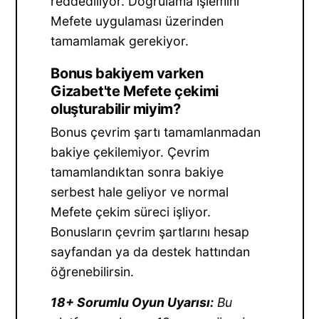
reddediliyor. Doğrulama işlemini
Mefete uygulaması üzerinden
tamamlamak gerekiyor.
Bonus bakiyem varken
Gizabet'te Mefete çekimi
oluşturabilir miyim?
Bonus çevrim şartı tamamlanmadan
bakiye çekilemiyor. Çevrim
tamamlandıktan sonra bakiye
serbest hale geliyor ve normal
Mefete çekim süreci işliyor.
Bonusların çevrim şartlarını hesap
sayfandan ya da destek hattından
öğrenebilirsin.
18+ Sorumlu Oyun Uyarısı:
Bu