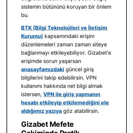
sistemin bütününü koruyan bir önlem
bu.
BTK (Bilgi Teknolojileri ve İletişim
Kurumu)
kapsamındaki erişim
düzenlemeleri zaman zaman siteye
bağlanmayı etkileyebiliyor. Gizabet'e
erişimde sorun yaşarsan
anasayfamızdaki
güncel giriş
bilgilerini takip edebilirsin. VPN
kullanımı hakkında net bilgi almak
istersen,
VPN ile giriş yapmanın
hesabı etkileyip etkilemediğini ele
aldığımız yazıya
göz atabilirsin.
Gizabet Mefete