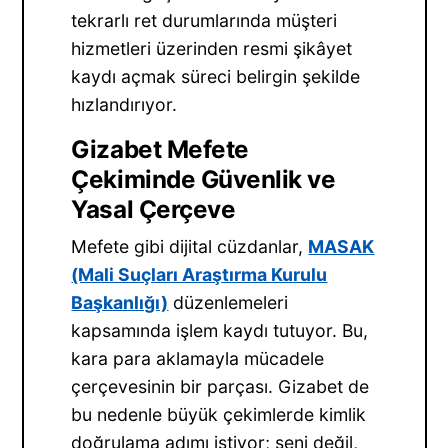
tekrarlı ret durumlarında müşteri
hizmetleri üzerinden resmi şikâyet
kaydı açmak süreci belirgin şekilde
hızlandırıyor.
Gizabet Mefete
Çekiminde Güvenlik ve
Yasal Çerçeve
Mefete gibi dijital cüzdanlar,
MASAK
(Mali Suçları Araştırma Kurulu
Başkanlığı)
düzenlemeleri
kapsamında işlem kaydı tutuyor. Bu,
kara para aklamayla mücadele
çerçevesinin bir parçası. Gizabet de
bu nedenle büyük çekimlerde kimlik
doğrulama adımı istiyor; seni değil,