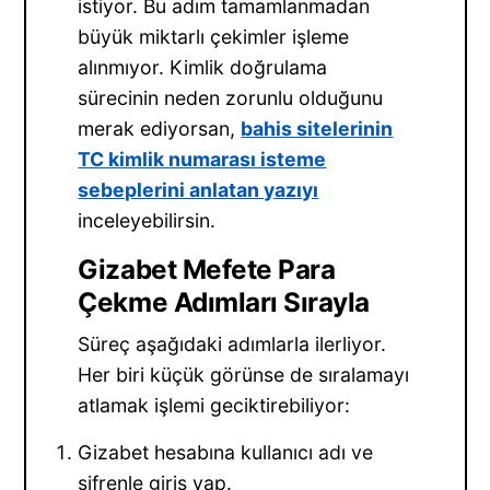
istiyor. Bu adım tamamlanmadan
büyük miktarlı çekimler işleme
alınmıyor. Kimlik doğrulama
sürecinin neden zorunlu olduğunu
merak ediyorsan,
bahis sitelerinin
TC kimlik numarası isteme
sebeplerini anlatan yazıyı
inceleyebilirsin.
Gizabet Mefete Para
Çekme Adımları Sırayla
Süreç aşağıdaki adımlarla ilerliyor.
Her biri küçük görünse de sıralamayı
atlamak işlemi geciktirebiliyor:
Gizabet hesabına kullanıcı adı ve
şifrenle giriş yap.