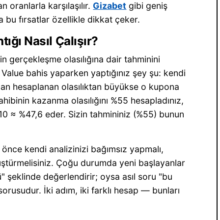
 oranlarla karşılaşılır.
Gizabet
gibi geniş
 bu fırsatlar özellikle dikkat çeker.
ığı Nasıl Çalışır?
iğin gerçekleşme olasılığına dair tahminini
r. Value bahis yaparken yaptığınız şey şu: kendi
ndan hesaplanan olasılıktan büyükse o kupona
ahibinin kazanma olasılığını %55 hesapladınız,
2.10 ≈ %47,6 eder. Sizin tahmininiz (%55) bunun
 önce kendi analizinizi bağımsız yapmalı,
üştürmelisiniz. Çoğu durumda yeni başlayanlar
şeklinde değerlendirir; oysa asıl soru "bu
rusudur. İki adım, iki farklı hesap — bunları