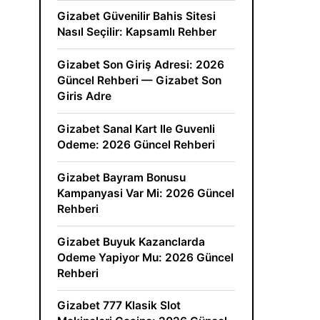
Gizabet Güvenilir Bahis Sitesi
Nasıl Seçilir: Kapsamlı Rehber
Gizabet Son Giriş Adresi: 2026
Güncel Rehberi — Gizabet Son
Giris Adre
Gizabet Sanal Kart Ile Guvenli
Odeme: 2026 Güncel Rehberi
Gizabet Bayram Bonusu
Kampanyasi Var Mi: 2026 Güncel
Rehberi
Gizabet Buyuk Kazanclarda
Odeme Yapiyor Mu: 2026 Güncel
Rehberi
Gizabet 777 Klasik Slot