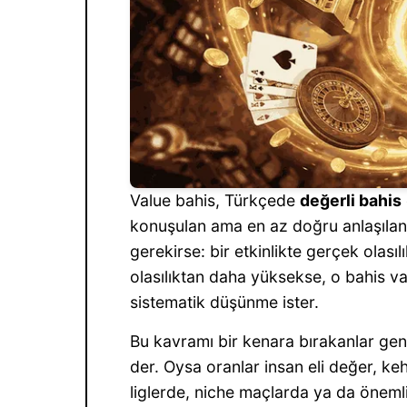
Value bahis, Türkçede
değerli bahis
konuşulan ama en az doğru anlaşılan
gerekirse: bir etkinlikte gerçek olasıl
olasılıktan daha yüksekse, o bahis val
sistematik düşünme ister.
Bu kavramı bir kenara bırakanlar ge
der. Oysa oranlar insan eli değer, keh
liglerde, niche maçlarda ya da öneml