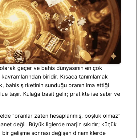
olarak geçer ve bahis dünyasının en çok
 kavramlarından biridir. Kısaca tanımlamak
ık, bahis şirketinin sunduğu oranın ima ettiği
ue taşır. Kulağa basit gelir; pratikte ise sabır ve
nelde "oranlar zaten hesaplanmış, boşluk olmaz"
anet değil. Büyük liglerde marjin sıkıdır; küçük
i bir gelişme sonrası değişen dinamiklerde