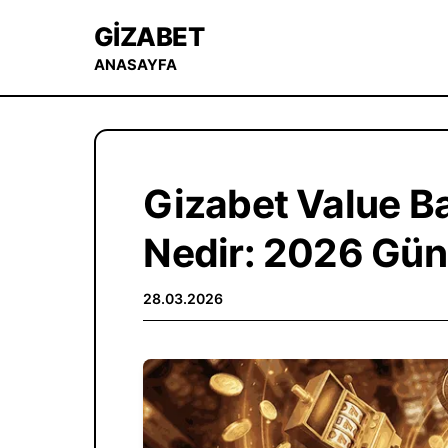
GIZABET
ANASAYFA
Gizabet Value Ba
Nedir: 2026 Gün
28.03.2026