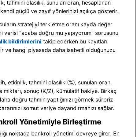
lik, tahmini olasılık, sunulan oran, hesaplanan
kendi güçlü ve zayıf yönlerinizi açıkça gösterir.
uların stratejiyi terk etme oranı kayda değer
mi verisi "acaba doğru mu yapıyorum" sorusunu
ik bildirimlerini
takip ederken bu kayıtları
rir ve hangi piyasada daha isabetli olduğunuzu
ih, etkinlik, tahmini olasılık (%), sunulan oran,
is miktarı, sonuç (K/Z), kümülatif bakiye. Birkaç
daha doğru tahmin yaptığınızı görmek sürpriz
s kararınızı somut veriye dayandırmanızı sağlar.
nkroll Yönetimiyle Birleştirme
dığı noktada bankroll yönetimi devreye girer. En