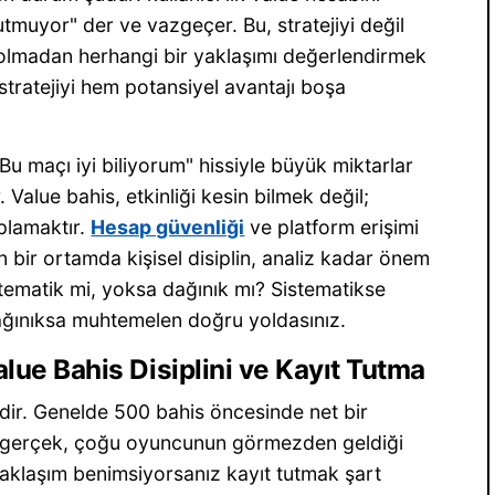
utmuyor" der ve vazgeçer. Bu, stratejiyi değil
em olmadan herhangi bir yaklaşımı değerlendirmek
tratejiyi hem potansiyel avantajı boşa
"Bu maçı iyi biliyorum" hissiyle büyük miktarlar
Value bahis, etkinliği kesin bilmek değil;
plamaktır.
Hesap güvenliği
ve platform erişimi
 bir ortamda kişisel disiplin, analiz kadar önem
istematik mi, yoksa dağınık mı? Sistematikse
dağınıksa muhtemelen doğru yoldasınız.
ue Bahis Disiplini ve Kayıt Tutma
ldir. Genelde 500 bahis öncesinde net bir
bu gerçek, çoğu oyuncunun görmezden geldiği
yaklaşım benimsiyorsanız kayıt tutmak şart