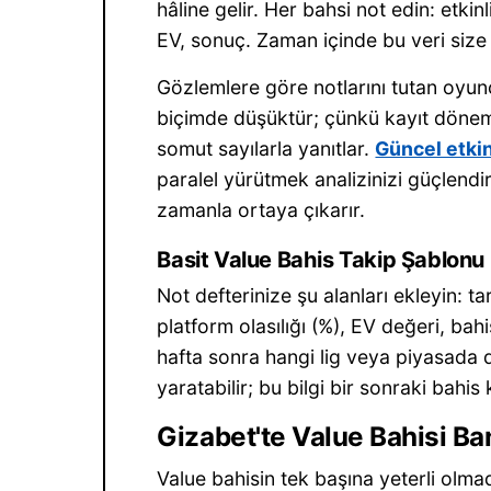
hâline gelir. Her bahsi not edin: etkin
EV, sonuç. Zaman içinde bu veri size 
Gözlemlere göre notlarını tutan oyunc
biçimde düşüktür; çünkü kayıt döne
somut sayılarla yanıtlar.
Güncel etkinl
paralel yürütmek analizinizi güçlendi
zamanla ortaya çıkarır.
Basit Value Bahis Takip Şablonu
Not defterinize şu alanları ekleyin: tar
platform olasılığı (%), EV değeri, bah
hafta sonra hangi lig veya piyasada 
yaratabilir; bu bilgi bir sonraki bahi
Gizabet'te Value Bahisi Ba
Value bahisin tek başına yeterli olma