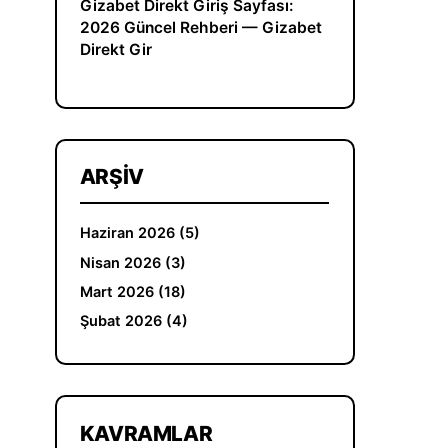
Gizabet Direkt Giriş Sayfası:
2026 Güncel Rehberi — Gizabet
Direkt Gir
ARŞIV
Haziran 2026 (5)
Nisan 2026 (3)
Mart 2026 (18)
Şubat 2026 (4)
KAVRAMLAR