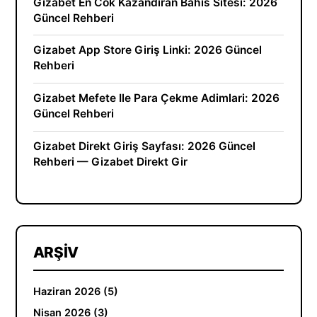
Gizabet En Cok Kazandiran Bahis Sitesi: 2026
Güncel Rehberi
Gizabet App Store Giriş Linki: 2026 Güncel
Rehberi
Gizabet Mefete Ile Para Çekme Adimlari: 2026
Güncel Rehberi
Gizabet Direkt Giriş Sayfası: 2026 Güncel
Rehberi — Gizabet Direkt Gir
ARŞIV
Haziran 2026 (5)
Nisan 2026 (3)