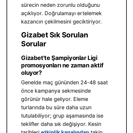
sürecin neden zorunlu olduğunu
açıklıyor. Doğrulamayı ertelemek
kazancın çekilmesini geciktiriyor.
Gizabet Sık Sorulan
Sorular
Gizabet'te Şampiyonlar Ligi
promosyonları ne zaman aktif
oluyor?
Genelde maç gününden 24-48 saat
önce kampanya sekmesinde
görünür hale geliyor. Eleme
turlarında bu süre daha uzun
tutulabiliyor; grup aşamasında ise
teklifler daha sık değişiyor. Kesin
tarihleri
etkinlik kanalından
takip