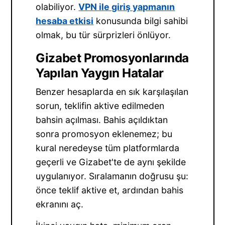
olabiliyor.
VPN ile giriş yapmanın
hesaba etkisi
konusunda bilgi sahibi
olmak, bu tür sürprizleri önlüyor.
Gizabet Promosyonlarında
Yapılan Yaygın Hatalar
Benzer hesaplarda en sık karşılaşılan
sorun, teklifin aktive edilmeden
bahsin açılması. Bahis açıldıktan
sonra promosyon eklenemez; bu
kural neredeyse tüm platformlarda
geçerli ve Gizabet'te de aynı şekilde
uygulanıyor. Sıralamanın doğrusu şu:
önce teklif aktive et, ardından bahis
ekranını aç.