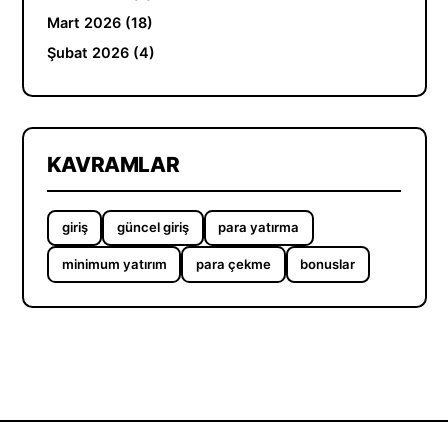
Mart 2026 (18)
Şubat 2026 (4)
KAVRAMLAR
giriş
güncel giriş
para yatırma
minimum yatırım
para çekme
bonuslar