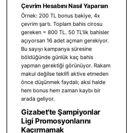
Çevrim Hesabını Nasıl Yaparsın
Örnek: 200 TL bonus bakiye, 4x
çevrim şartı. Toplam bahis cirosu
gereken = 800 TL. 50 TL'lik bahisler
açıyorsan 16 adet açman gerekiyor.
Bu sayıyı kampanya süresine
böldüğünde günlük kaç bahis
yapman gerektiği görünüyor. Rakam
makul değilse teklifi aktive etmeden
önce düşünmek faydalı; aksi halde
hem bonus hem zaman kaybı bir
arada geliyor.
Gizabet'te Şampiyonlar
Ligi Promosyonlarını
Kaçırmamak