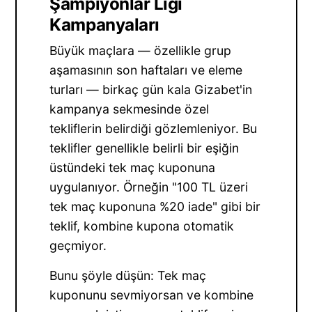
Şampiyonlar Ligi
Kampanyaları
Büyük maçlara — özellikle grup
aşamasının son haftaları ve eleme
turları — birkaç gün kala Gizabet'in
kampanya sekmesinde özel
tekliflerin belirdiği gözlemleniyor. Bu
teklifler genellikle belirli bir eşiğin
üstündeki tek maç kuponuna
uygulanıyor. Örneğin "100 TL üzeri
tek maç kuponuna %20 iade" gibi bir
teklif, kombine kupona otomatik
geçmiyor.
Bunu şöyle düşün: Tek maç
kuponunu sevmiyorsan ve kombine