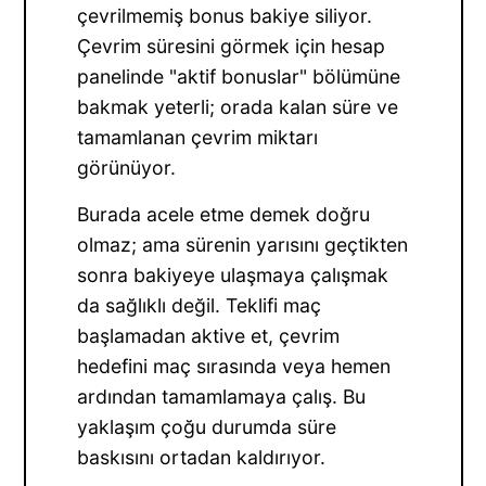
çevrilmemiş bonus bakiye siliyor.
Çevrim süresini görmek için hesap
panelinde "aktif bonuslar" bölümüne
bakmak yeterli; orada kalan süre ve
tamamlanan çevrim miktarı
görünüyor.
Burada acele etme demek doğru
olmaz; ama sürenin yarısını geçtikten
sonra bakiyeye ulaşmaya çalışmak
da sağlıklı değil. Teklifi maç
başlamadan aktive et, çevrim
hedefini maç sırasında veya hemen
ardından tamamlamaya çalış. Bu
yaklaşım çoğu durumda süre
baskısını ortadan kaldırıyor.