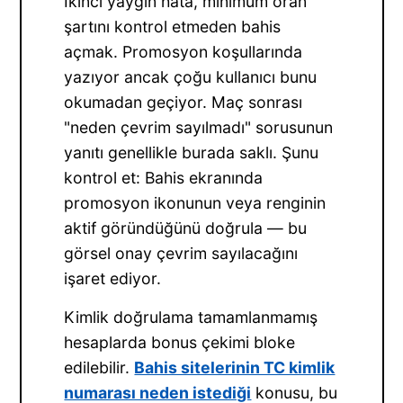
İkinci yaygın hata, minimum oran
şartını kontrol etmeden bahis
açmak. Promosyon koşullarında
yazıyor ancak çoğu kullanıcı bunu
okumadan geçiyor. Maç sonrası
"neden çevrim sayılmadı" sorusunun
yanıtı genellikle burada saklı. Şunu
kontrol et: Bahis ekranında
promosyon ikonunun veya renginin
aktif göründüğünü doğrula — bu
görsel onay çevrim sayılacağını
işaret ediyor.
Kimlik doğrulama tamamlanmamış
hesaplarda bonus çekimi bloke
edilebilir.
Bahis sitelerinin TC kimlik
numarası neden istediği
konusu, bu