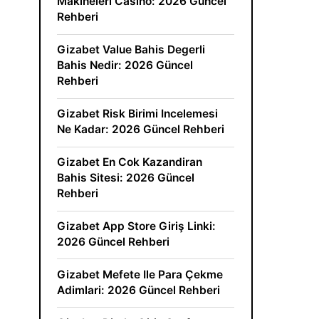
Makineleri Casino: 2026 Güncel
Rehberi
Gizabet Value Bahis Degerli
Bahis Nedir: 2026 Güncel
Rehberi
Gizabet Risk Birimi Incelemesi
Ne Kadar: 2026 Güncel Rehberi
Gizabet En Cok Kazandiran
Bahis Sitesi: 2026 Güncel
Rehberi
Gizabet App Store Giriş Linki:
2026 Güncel Rehberi
Gizabet Mefete Ile Para Çekme
Adimlari: 2026 Güncel Rehberi