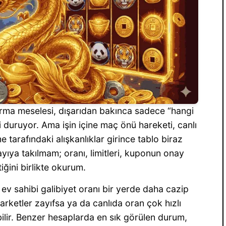
tırma meselesi, dışarıdan bakınca sadece “hangi
duruyor. Ama işin içine maç önü hareketi, canlı
tarafındaki alışkanlıklar girince tablo biraz
yıya takılmam; oranı, limitleri, kuponun onay
iğini birlikte okurum.
ev sahibi galibiyet oranı bir yerde daha cazip
arketler zayıfsa ya da canlıda oran çok hızlı
bilir. Benzer hesaplarda en sık görülen durum,