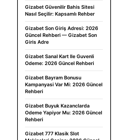
Gizabet Güvenilir Bahis Sitesi
Nasıl Seçilir: Kapsamlı Rehber
Gizabet Son Giriş Adresi: 2026
Güncel Rehberi — Gizabet Son
Giris Adre
Gizabet Sanal Kart Ile Guvenli
Odeme: 2026 Güncel Rehberi
Gizabet Bayram Bonusu
Kampanyasi Var Mi: 2026 Güncel
Rehberi
Gizabet Buyuk Kazanclarda
Odeme Yapiyor Mu: 2026 Güncel
Rehberi
Gizabet 777 Klasik Slot