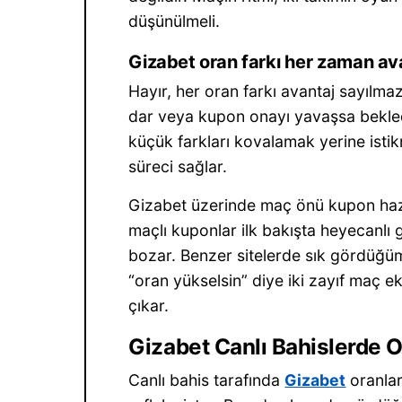
düşünülmeli.
Gizabet oran farkı her zaman av
Hayır, her oran farkı avantaj sayılma
dar veya kupon onayı yavaşsa bekled
küçük farkları kovalamak yerine istik
süreci sağlar.
Gizabet üzerinde maç önü kupon hazı
maçlı kuponlar ilk bakışta heyecanlı 
bozar. Benzer sitelerde sık gördüğüm 
“oran yükselsin” diye iki zayıf maç 
çıkar.
Gizabet Canlı Bahislerde O
Canlı bahis tarafında
Gizabet
oranlar