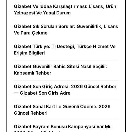
Gizabet Ve İddaa Karşılaştırması: Lisans, Ürün
Yelpazesi Ve Yasal Durum
Gizabet Sık Sorulan Sorular: Güvenilirlik, Lisans
Ve Para Çekme
Gizabet Türkiye: Tl Desteği, Türkçe Hizmet Ve
Erişim Bilgileri
Gizabet Güvenilir Bahis Sitesi Nasıl Seçilir:
Kapsamlı Rehber
Gizabet Son Giriş Adresi: 2026 Güncel Rehberi
— Gizabet Son Giris Adre
Gizabet Sanal Kart Ile Guvenli Odeme: 2026
Güncel Rehberi
Gizabet Bayram Bonusu Kampanyasi Var Mi: