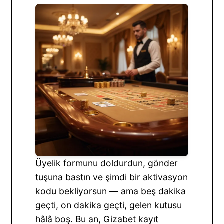
Üyelik formunu doldurdun, gönder
tuşuna bastın ve şimdi bir aktivasyon
kodu bekliyorsun — ama beş dakika
geçti, on dakika geçti, gelen kutusu
hâlâ boş. Bu an, Gizabet kayıt