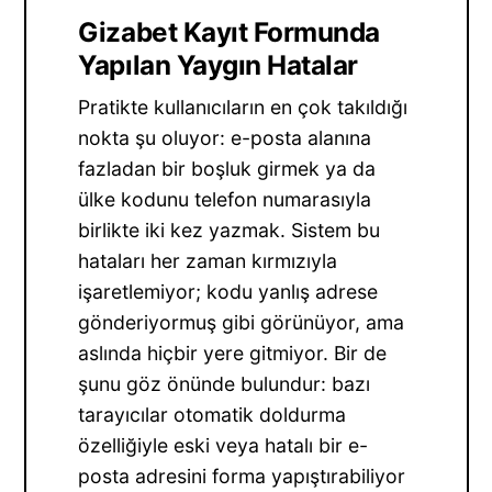
Gizabet Kayıt Formunda
Yapılan Yaygın Hatalar
Pratikte kullanıcıların en çok takıldığı
nokta şu oluyor: e-posta alanına
fazladan bir boşluk girmek ya da
ülke kodunu telefon numarasıyla
birlikte iki kez yazmak. Sistem bu
hataları her zaman kırmızıyla
işaretlemiyor; kodu yanlış adrese
gönderiyormuş gibi görünüyor, ama
aslında hiçbir yere gitmiyor. Bir de
şunu göz önünde bulundur: bazı
tarayıcılar otomatik doldurma
özelliğiyle eski veya hatalı bir e-
posta adresini forma yapıştırabiliyor