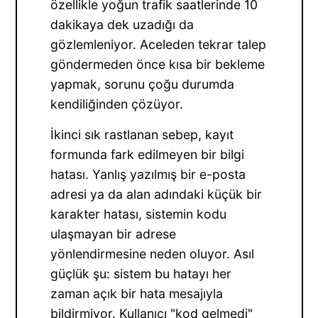
özellikle yoğun trafik saatlerinde 10
dakikaya dek uzadığı da
gözlemleniyor. Aceleden tekrar talep
göndermeden önce kısa bir bekleme
yapmak, sorunu çoğu durumda
kendiliğinden çözüyor.
İkinci sık rastlanan sebep, kayıt
formunda fark edilmeyen bir bilgi
hatası. Yanlış yazılmış bir e-posta
adresi ya da alan adındaki küçük bir
karakter hatası, sistеmin kodu
ulaşmayan bir adrese
yönlendirmesine neden oluyor. Asıl
güçlük şu: sistem bu hatayı her
zaman açık bir hata mesajıyla
bildirmiyor. Kullanıcı "kod gelmedi"