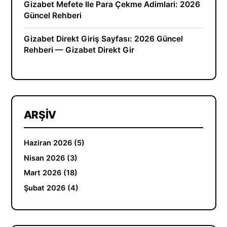
Gizabet Mefete Ile Para Çekme Adimlari: 2026
Güncel Rehberi
Gizabet Direkt Giriş Sayfası: 2026 Güncel
Rehberi — Gizabet Direkt Gir
ARŞIV
Haziran 2026 (5)
Nisan 2026 (3)
Mart 2026 (18)
Şubat 2026 (4)