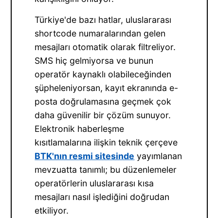
Türkiye'de bazı hatlar, uluslararası
shortcode numaralarından gelen
mesajları otomatik olarak filtreliyor.
SMS hiç gelmiyorsa ve bunun
operatör kaynaklı olabileceğinden
şüpheleniyorsan, kayıt ekranında e-
posta doğrulamasına geçmek çok
daha güvenilir bir çözüm sunuyor.
Elektronik haberleşme
kısıtlamalarına ilişkin teknik çerçeve
BTK'nın resmi sitesinde
yayımlanan
mevzuatta tanımlı; bu düzenlemeler
operatörlerin uluslararası kısa
mesajları nasıl işlediğini doğrudan
etkiliyor.