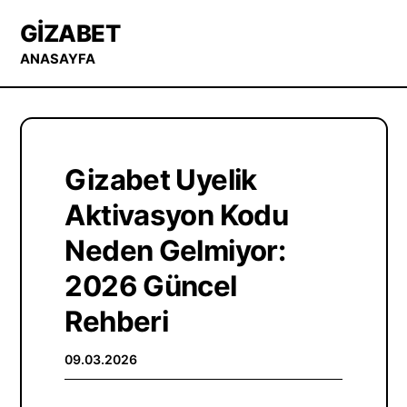
GIZABET
ANASAYFA
Gizabet Uyelik
Aktivasyon Kodu
Neden Gelmiyor:
2026 Güncel
Rehberi
09.03.2026